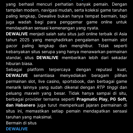
yang berhasil mencuri perhatian banyak pemain. Dengan
tampilan modern, navigasi mudah, serta koleksi game taruhan
paling lengkap, Dewalive bukan hanya tempat bermain, tapi
juga wadah bagi para penggemar game online untuk
mendapatkan sensasi kemenangan yang nyata.
DEWALIVE
menjadi salah satu situs judi online terbaik di Asia
tahun 2025 yang menghadirkan pengalaman bermain
slot
gacor
paling lengkap dan menghibur. Tidak seperti
kebanyakan situs serupa yang hanya menawarkan permainan
standar, situs
DEWALIVE
memberikan lebih dari sekadar
hiburan biasa.
Sebagai platform terpercaya dengan reputasi kuat,
DEWALIVE
senantiasa menyediakan beragam pilihan
permainan slot, live casino, sportsbook, dan berbagai game
menarik lainnya yang sudah dikenal dengan
RTP tinggi
dan
peluang
maxwin
yang besar. Tidak hanya sampai di situ,
berbagai provider ternama seperti
Pragmatic Play, PG Soft,
dan Habanero
juga turut memperkuat jajaran permainan di
situs ini, memastikan setiap pemain mendapatkan sensasi
taruhan yang maksimal.
Bermain di situs
DEWALIVE