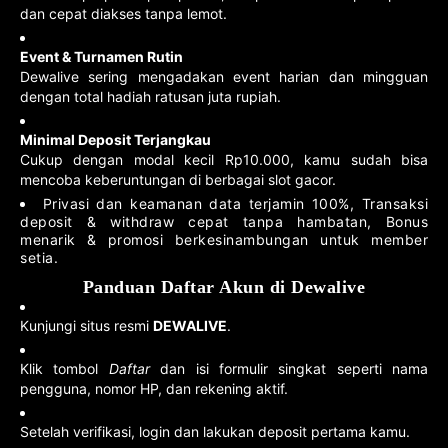
dan cepat diakses tanpa lemot.
Event & Turnamen Rutin
Dewalive sering mengadakan event harian dan mingguan
dengan total hadiah ratusan juta rupiah.
Minimal Deposit Terjangkau
Cukup dengan modal kecil Rp10.000, kamu sudah bisa
mencoba keberuntungan di berbagai slot gacor.
Privasi dan keamanan data terjamin 100%, Transaksi
deposit & withdraw cepat tanpa hambatan, Bonus
menarik & promosi berkesinambungan untuk member
setia.
Panduan Daftar Akun di Dewalive
Kunjungi situs resmi
DEWALIVE
.
Klik tombol
Daftar
dan isi formulir singkat seperti nama
pengguna, nomor HP, dan rekening aktif.
Setelah verifikasi, login dan lakukan deposit pertama kamu.