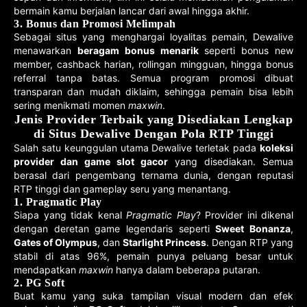
bermain kamu berjalan lancar dari awal hingga akhir.
3. Bonus dan Promosi Melimpah
Sebagai situs yang menghargai loyalitas pemain, Dewalive
menawarkan
beragam bonus menarik
seperti bonus new
member, cashback harian, rollingan mingguan, hingga bonus
referral tanpa batas. Semua program promosi dibuat
transparan dan mudah diklaim, sehingga pemain bisa lebih
sering menikmati momen
maxwin
.
Jenis Provider Terbaik yang Disediakan Lengkap
di Situs Dewalive Dengan Pola RTP Tinggi
Salah satu keunggulan utama Dewalive terletak pada
koleksi
provider dan game slot gacor
yang disediakan. Semua
berasal dari pengembang ternama dunia, dengan reputasi
RTP tinggi dan gameplay seru yang menantang.
1. Pragmatic Play
Siapa yang tidak kenal
Pragmatic Play
? Provider ini dikenal
dengan deretan game legendaris seperti
Sweet Bonanza
,
Gates of Olympus
, dan
Starlight Princess
. Dengan RTP yang
stabil di atas 96%, pemain punya peluang besar untuk
mendapatkan
maxwin
hanya dalam beberapa putaran.
2. PG Soft
Buat kamu yang suka tampilan visual modern dan efek