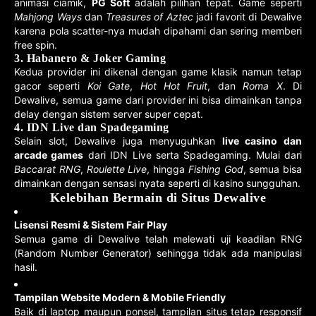
animasi ciamik,
PG Soft
adalah pilihan tepat. Game seperti
Mahjong Ways
dan
Treasures of Aztec
jadi favorit di Dewalive
karena pola scatter-nya mudah dipahami dan sering memberi
free spin.
3. Habanero & Joker Gaming
Kedua provider ini dikenal dengan game klasik namun tetap
gacor seperti
Koi Gate
,
Hot Hot Fruit
, dan
Roma X
. Di
Dewalive, semua game dari provider ini bisa dimainkan tanpa
delay dengan sistem server super cepat.
4. IDN Live dan Spadegaming
Selain slot, Dewalive juga menyuguhkan
live casino dan
arcade games
dari IDN Live serta Spadegaming. Mulai dari
Baccarat RNG
,
Roulette Live
, hingga
Fishing God
, semua bisa
dimainkan dengan sensasi nyata seperti di kasino sungguhan.
Kelebihan Bermain di Situs Dewalive
Lisensi Resmi & Sistem Fair Play
Semua game di Dewalive telah melewati uji keadilan RNG
(Random Number Generator) sehingga tidak ada manipulasi
hasil.
Tampilan Website Modern & Mobile Friendly
Baik di laptop maupun ponsel, tampilan situs tetap responsif