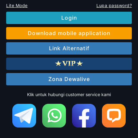
Lite Mode
Lupa password?
Login
Download mobile application
Link Alternatif
Zona Dewalive
Klik untuk hubungi customer service kami